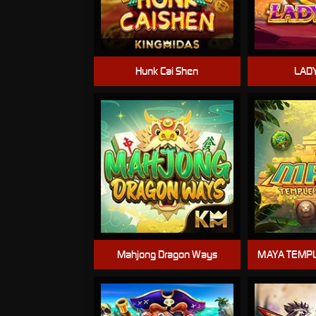
Hunk Cai Shen
LADY
Mahjong Dragon Ways
MAYA TEMPL