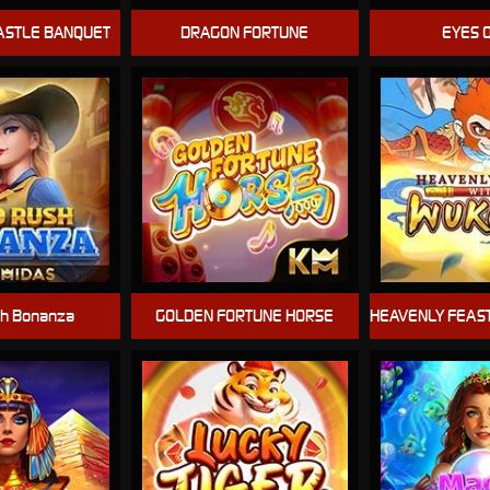
ASTLE BANQUET
DRAGON FORTUNE
EYES 
sh Bonanza
GOLDEN FORTUNE HORSE