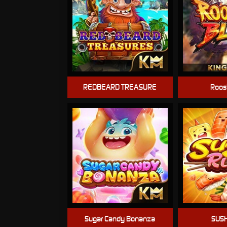
REDBEARD TREASURE
Roost
Sugar Candy Bonanza
SUSH