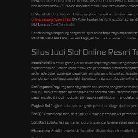
memenangkan jackpot puluhan hingga ratusan juta rupiah. Pendaftaran p
bisa diakses melalui
PC
,
mobile
, dan tablet melalui
software IOS
dan
Android
Di MerahPutih88, cukup satu ID langsung bisa mengakses semua games. Disin
Online
,
Sabung Ayam S128
,
IDN Poker
, Tembak Ikan Online, Joker123, dan 
MM Tangkas, Capit Boneka dst.
Benefit lainnya bergabung dengan situs judi online terpercaya dapat diak
PAGCOR
,
BMM Test Labs
, dan
First Cagayan
. Semua license kami miliki d
Situs Judi Slot Online Resmi
MerahPutih88
memiliki game judi slot online terpercaya dan terlengkap kare
dapat dimainkan. Setelah kalian melakukan pendaftaran, bisa langsung b
sudah ada. Selain pulsa agar dapat bermain judi casino terlengkap , tersed
provider game slot
terpercaya telah bekerjasama dengan situs slot online te
Slot Pragmatic Play
Pragmatic play adalah perusahaan penyedia permainan sl
dari 150 dan kemudahan mendapatkan free spin ada disini. Pragmatic Per
pragmatic play di industri judi onlin slot mereka saat ini sudah menciptakan 
Playtech Slot
Playtech salah satu penyedia permainan di agen judi slot pe
Slot CQ9
Berasal dari China, situs Slot CQ9 Gaming memproduksi permainan jud
Slot Joker123
Joker123 permainan judi online, sangat terkenal sekali sejak
Microgaming
Memiliki game klasik slot online pilihan terbanyak memberik