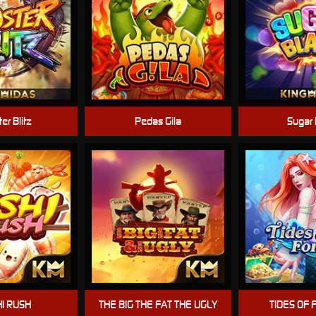
er Blitz
Pedas Gila
Sugar 
I RUSH
THE BIG THE FAT THE UGLY
TIDES OF