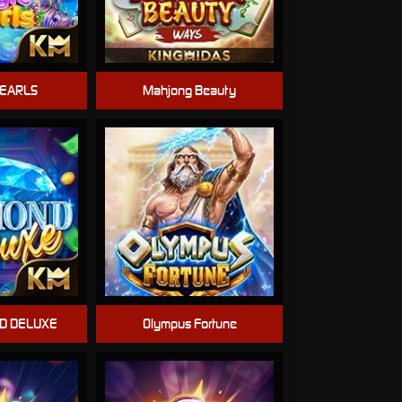
PEARLS
Mahjong Beauty
D DELUXE
Olympus Fortune