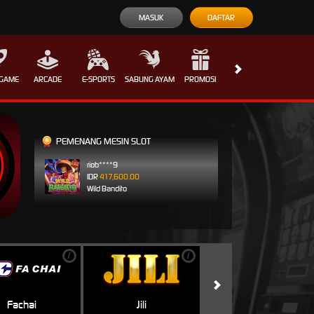
MASUK
DAFTAR
 GAME
ARCADE
E-SPORTS
SABUNG AYAM
PROMOSI
PEMENANG MESIN SLOT
riob****9
IDR
417,600.00
Wild Bandito
i
i
i
No Limit City
Fachai
Jili