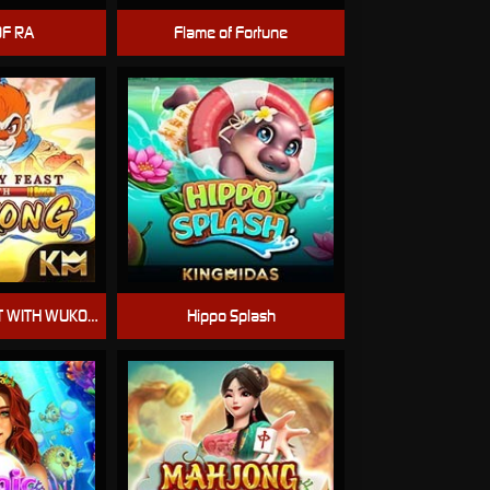
OF RA
Flame of Fortune
HEAVENLY FEAST WITH WUKONG
Hippo Splash