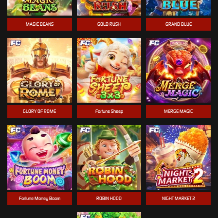
MAGIC BEANS
GOLD RUSH
GRAND BLUE
GLORY OF ROME
Fortune Sheep
MERGE MAGIC
Fortune Money Boom
ROBIN HOOD
NIGHT MARKET 2