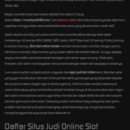
Sicbo, dsb
.
Begitu menarik bukan permainan sbobet live casino? Cukup
akses
https://merahputih88.one/
cari
halaman daftar
slot online terpercaya lalu isilah form
registrasi, menggunakan data pribadi dihimbau bank yang dicantumkan masih aktif.
Selain sbobet provider judi casino online resmi memiliki pilihan lainnya tidak kalah
menariknya. Antara lain ION CASINO, SBO casino, SEXY Baccarat, 9 Gaming, Pretty Gaming,
Evolution Gaming.
Situs slot online terbaik
memberi kenikmatan member dengan promo
dan bonus menarik, bagi member yang sudah daftar slot terlebih dahulu. Tunggu apalagi
segera mendaftar serta bermainlah beragam permainan agar menang. Tidak perlu
khawatir, kami akan membayarkan semua kemenangan kalian raih berapapun besarnya.
Live casino sudah menjadi produk unggulan dari
agen judi slot online
kami. Member setia
yang juga memiliki akun bermain di tempat lain akhirnya banyak yang berpindah kepada
situs judi live casino dragon tiger evolution gaming. Testimoni dari mereka, bahwa judi
casino terlengkap yang memberikan jackpot terbesar hanya di situs judi online kami. Agen
slot casino memperbarui promo agar tetap menarik dan dapat dinikmati oleh semua jenis
pemain game judi online resmi. Sekarang sudah memahami segi pelayanan dan game
andalan dari bandar judi casino terlengkap, anda bisa langsung menyimak prosedur
menjadi anggota keluarga besar kami dibawah ini.
Daftar Situs Judi Online Slot