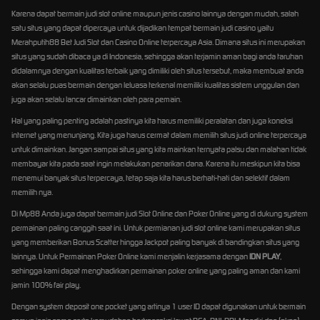
Karena dapat bermain judi slot online maupun jenis casino lainnya dengan mudah, salah
satu situs yang dapat dipercaya untuk dijadikan tempat bermain judi casino yaitu
Merahputih88 Bet Judi Slot dan Casino Online terpercaya Asia. Dimana situs ini merupakan
situs yang sudah dibaca ya di Indonesia, sehingga akan terjamin aman bagi anda taruhan
didalamnya dengan kualitas terbaik yang dimiliki oleh situs tersebut, maka membuat anda
akan selalu puas bermain dengan leluasa terkenal memiliki kualitas sistem unggulan dan
juga akan selalu lancar dimainkan oleh para pemain.
Hal yang paling penting adalah pastinya kita harus memiliki peralatan dan juga koneksi
internet yang menunjang. Kita juga harus cermat dalam memilih situs judi online terpercaya
untuk dimainkan. Jangan sampai situs yang kita mainkan ternyata palsu dan malahan tidak
membayar kita pada saat ingin melakukan penarikan dana. Karena itu meskipun kita bisa
menemui banyak situs terpercaya, tetap saja kita harus berhati-hati dan selektif dalam
memilih nya.
Di Mp88 Anda juga dapat bermain judi Slot Online dan Poker Online yang di dukung system
permainan paling canggih saat ini. Untuk permianan judi slot online kami merupakan situs
yang memberikan Bonus Scatter hingga Jackpot paling banyak di bandingkan situs yang
lainnya. Untuk Permainan Poker Online kami menjalin kerjasama dengan
IDN PLAY
,
sehingga kami dapat menghadirkan permainan poker online yang paling aman dan kami
jamin 100% fair play.
Dengan system deposit one pocket yang artinya 1 user ID dapat digunakan untuk bermain