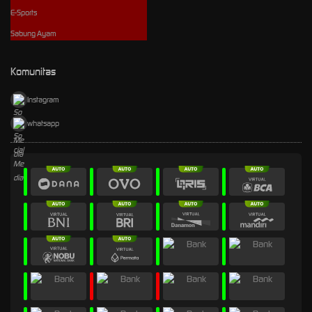
E-Sports
Sabung Ayam
Komunitas
Instagram
whatsapp