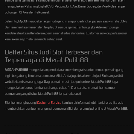
semua jenis game serta kemudahan bertransaksi lewat BCA, BNI, BRI, Mandiri dan (akan)
menyediakan Rekening Digital OVO, Paypro, Link Aja, Dana, Gopay, dan Via Pulsa tanpa
potongan Xl, Axis dan Telkomsel .
Selain itu, Mp88 merupakan agen judi yang mempunyai tingkat persentase win rate 80%
dan jaminan keamanan dan fairplay di semua game. Tentunya jika Ada mempunyai
kendala atau kesulitan dalam permainan di situs slot online, Customer service professional
kami akan siap melayani anda setiap saat.
Daftar Situs Judi Slot Terbesar dan
Terpercaya di MerahPutih88
MERAHPUTIH88
menyediakan pendaftaran member gratis untuk semua pemain yang
ingin bergabung Terutama permainan Slot. Anda juga bisa bermain judi Slot uang asli di
website kami sekarang juga. Bagi pemain mesin jackpot online, MerahPutih88 juga
menyediakan bonus tambahan. hanya cukup 1 ID anda bisa memainkan semua
permainan yang di situs MerahPutih88 tanpa terkecuali.
Silahkan menghubungi
Customer Service
kami untuk informasi lebih lanjut atau jika ada
membutuhkan bantuan mengenai permainan Slot dan promo judi online di MerahPutih88.