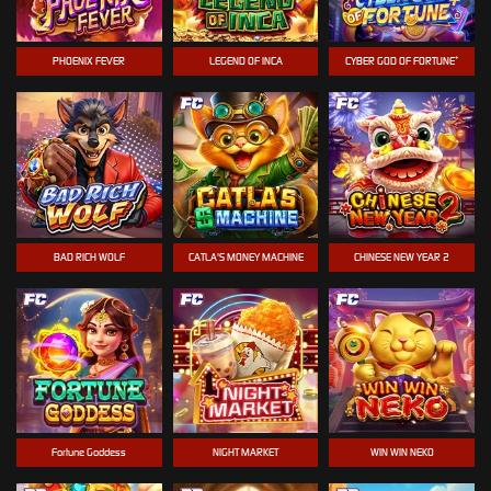
PHOENIX FEVER
LEGEND OF INCA
CYBER GOD OF FORTUNE⁺
BAD RICH WOLF
CATLA'S MONEY MACHINE
CHINESE NEW YEAR 2
Fortune Goddess
NIGHT MARKET
WIN WIN NEKO