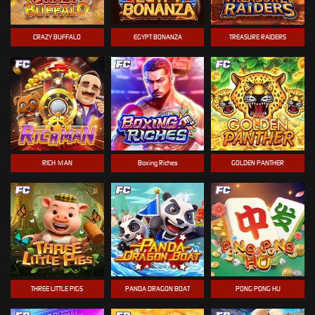
CRAZY BUFFALO
EGYPT BONANZA
TREASURE RAIDERS
RICH ＭAN
Boxing Riches
GOLDEN PANTHER
THREE LITTLE PIGS
PANDA DRAGON BOAT
PONG PONG HU