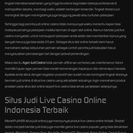
tingkat intensitas keseharian yang tinggi terutama bagi kalian bekerja profesional di
metropolitan Jakarta, membagi waktu adalah tantangan tersendiri. Tingkat stress turut
meningkat dengan meningkatnya juga tanggung jawab atau tuntutan pekerjaan.
Sehingga bagi pecinta judi online casino tidak mempunyai waktu menentu kapan bisa
melepas penatnya pekerjaan melalui bermain di agen slot online. Namun bandar judi live
casino menyadari, untuk mensupport pekerjaan anda selain dari memberikan bonus yang
banyak harus juga bisa sedia 24 jam. Sebagai situs slot online terbaik kami harus
memahami setiap kebutuhan pemain sebagai contoh pecinta judi bola jalan harus
menyesuaikan pemasangan bet dengan jadwal pertandingan.
Maka dari itu
Agen Judi Casino
tidak pernah
offline server
terkecuali
maintenance
. Hal ini
memiliki tujuan agar pemain bisa meraih kemenangan kapanpun dan dimanapun berada.
Apabila anda sibuk dengan kegiatan produktif dan sudah mulai meningkat tingkat stresnya
bermain judi online di situs live casino uang asli adalah solusinya. Ingin memahami produk
andalan pada situs slot online seperti live casino bisa simak penjelasan selanjutnya.
Situs Judi Live Casino Online
Indonesia Terbaik
MerahPutih88 situs judi online juga mempunyai produk live casino online terbaik. Sbobet
selain menjadi bandar judi bola juga memiliki game live casino populer yang bisa dimainkan
seperti:
Blackjack, Dragon Tiger, Roulette, DominoQQ, Baccarat, Poker Online, Capsa Susun,