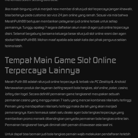
Jika masih bingung untuk menjadi new member di situs judi slot terpercaya jangan khawatir,
bisa bertanya pada customer service 24 jam online yang ramah. Sesuai visi misi bahwa
MerahPutih88 bertujuan memberikan pelayanan judi online terbaik untuk setiap
pemainnya. Tunggu apalagi ? segera daftarkan akun main di agen judi online terpercaya
disini. Selamat bergabung bersama keluarga besar situs judi slot online resmi dan agen
sbobet MerahPutih88. Mohon maaf apabila ada salah kata dari pihak pengurus sekian
terima kasih.
Tempat Main Game Slot Online
Terpercaya Lainnya
Merah Putih 88 adalah situs judi online terpercaya & terbaik via
PC Desktop
&
Android
.
Menawarkan produk dan layanan
betting
seperti bola tangkas,
slot online
,
poker
,
casino
,
lottery
dan togel. Secara definitif permainan game tangkasnet merupakan sebuah
permainan casino yang menggunakan 7 kartu yang mencari kombinasi nilai kartu tertinggi.
Pemain yang mendapatkan nilai kartu tertinggi maka dia lah yang akan menjadi
pemenangnya. Kami termasuk salah satu dealer agen bola tangkas terpercaya yang
memberikan promo menarik dibandingkan penyedia permainan bola tangkas online lain.
Permainan tangkasnet banyak diminati oleh pemain di kawasan asia saat ini.
Untuk dapat bisa bermain judi bola tangkas pemain wajib melakukan pendaftaran terlebih