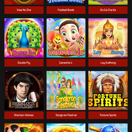
Xiao Ne Zha
Football Boots
Oo Ga Cha Ka
Double Fly
Ganesha Jr.
Loy Krathong
Sherlock Holmes
Songkran Festival
Fortune Spirits