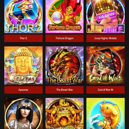
Thor 2
Fortune Dragon
Jump Higher Mobile
Apsaras
The Beast War
God of War M