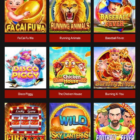
Fa Cai Fu Wa
Running Animals
Baseball Fever
Disco Piggy
The Chicken House
Burning Xi-You