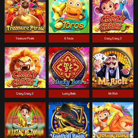
Treasure Pirate
6 Toros
Crazy Crazy 3
Crazy Crazy 2
Lucky Bats
Mr.Rich