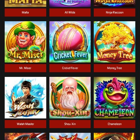
Mafia
All Wilds
Ninja Raccoon
Mr. Miser
Cricket Fever
Money Tree
Watah Master
Shou-Xin
Chameleon