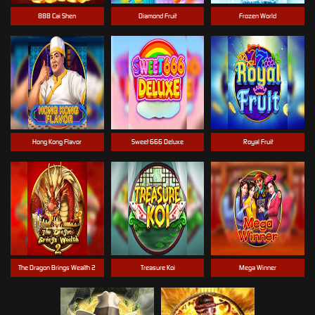
888 Cai Shen
Diamond Fruit
Frozen World
Hong Kong Flavor
Sweet 666 Deluxe
Royal Fruit
The Dragon Brings Wealth 2
Treasure Koi
Mega Winner