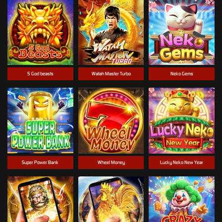
5 God beasts
Watah Master Turbo
Neko Gems
Super Power Bank
Wheel Money
Lucky Neko New Year