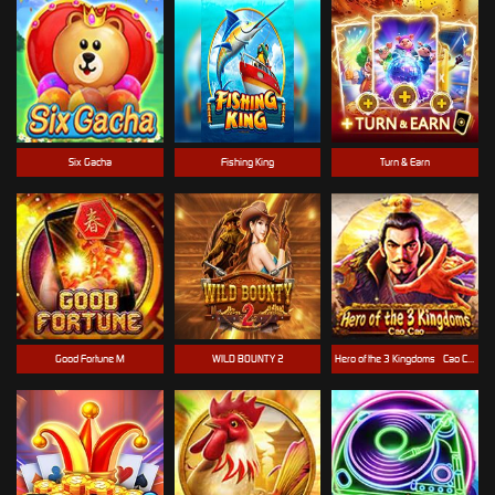
Six Gacha
Fishing King
Turn & Earn
Good Fortune M
WILD BOUNTY 2
Hero of the 3 Kingdoms - Cao Cao