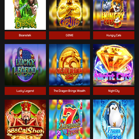
Beanstalk
GENIE
Hungry Cats
Lucky Legend
The Dragon Brings Wealth
Night City