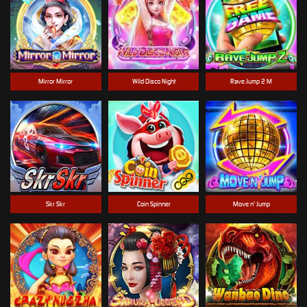
Mirror Mirror
Wild Disco Night
Rave Jump 2 M
Skr Skr
Coin Spinner
Move n' Jump