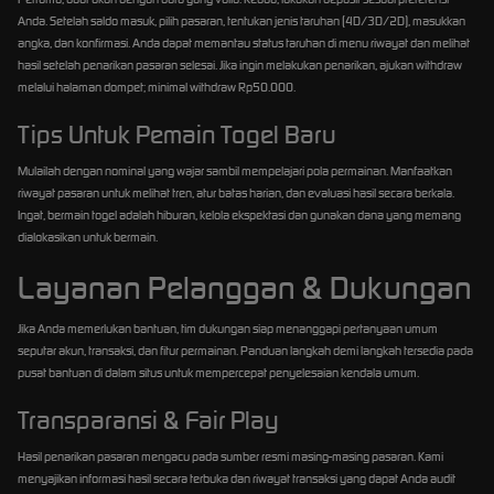
Anda. Setelah saldo masuk, pilih pasaran, tentukan jenis taruhan (4D/3D/2D), masukkan
angka, dan konfirmasi. Anda dapat memantau status taruhan di menu riwayat dan melihat
hasil setelah penarikan pasaran selesai. Jika ingin melakukan penarikan, ajukan withdraw
melalui halaman dompet; minimal withdraw Rp50.000.
Tips Untuk Pemain Togel Baru
Mulailah dengan nominal yang wajar sambil mempelajari pola permainan. Manfaatkan
riwayat pasaran untuk melihat tren, atur batas harian, dan evaluasi hasil secara berkala.
Ingat, bermain togel adalah hiburan, kelola ekspektasi dan gunakan dana yang memang
dialokasikan untuk bermain.
Layanan Pelanggan & Dukungan
Jika Anda memerlukan bantuan, tim dukungan siap menanggapi pertanyaan umum
seputar akun, transaksi, dan fitur permainan. Panduan langkah demi langkah tersedia pada
pusat bantuan di dalam situs untuk mempercepat penyelesaian kendala umum.
Transparansi & Fair Play
Hasil penarikan pasaran mengacu pada sumber resmi masing-masing pasaran. Kami
menyajikan informasi hasil secara terbuka dan riwayat transaksi yang dapat Anda audit