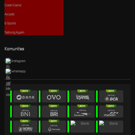
Crash Game
Arcade
E-Sports
Sabung Ayam
Komunitas
Instagram
whatsapp