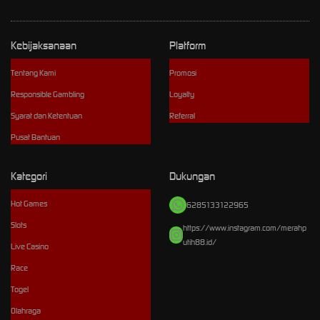
Kebijaksanaan
Platform
Tentang Kami
Promosi
Responsible Gambling
Loyalty
Syarat dan Ketentuan
Referral
Pusat Bantuan
Kategori
Dukungan
Hot Games
6285133122965
Slots
https://www.instagram.com/merahp
utih88.id/
Live Casino
Race
Togel
Olahraga