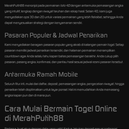
MerahPutih88 menonjol pada permainan
toto 4D
dengan antarmuka pemasangan angka
yang intuitif, lengkap dengan riwayat taruhan dan rekap hasil. Selain 4D, kami juga
menyediakan opsi 3D dan 2D untuk variasi permainan yang lebih fleksibel, sehingga Anda
dapat menyesuaikan strategi dengan kenyamanan sendiri.
Pasaran Populer & Jadwal Penarikan
Kami menyediakan beragam pasaran populer yang akrab di kalangan pemain togel. Setiap
pasaran memiliki jadwal penarikan tersendiri, dan halaman permainan menampilkan
countdown agar Anda selalu tahu kapan batas pemasangan berakhir. Anda cukup pilih
pasaran, pasang angka, konfirmasi, dan pantau hasil sesuai jadwal resmi pasaran tersebut.
Antarmuka Ramah Mobile
Seluruh fitur inti, mulai dari daftar, deposit, pemasangan angka, pengecekan riwayat, hingga
penarikan telah dioptimalkan untuk layar ponsel. Hal ini memudahkan Anda memasang
angka kapan pun dan di mana pun.
Cara Mulai Bermain Togel Online
di MerahPutih88
Pertama, buat akun dengan data yang valid. Kedua, lakukan deposit sesuai preferensi