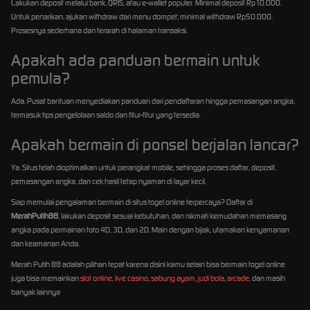
Lakukan deposit melalui bank, QRIS, atau e-wallet populer. Minimal deposit Rp10.000.
Untuk penarikan, ajukan withdraw dari menu dompet; minimal withdraw Rp50.000.
Prosesnya sederhana dan terarah di halaman transaksi.
Apakah ada panduan bermain untuk
pemula?
Ada. Pusat bantuan menyediakan panduan dari pendaftaran hingga pemasangan angka,
termasuk tips pengelolaan saldo dan fitur-fitur yang tersedia.
Apakah bermain di ponsel berjalan lancar?
Ya. Situs telah dioptimalkan untuk perangkat mobile, sehingga proses daftar, deposit,
pemasangan angka, dan cek hasil tetap nyaman di layar kecil.
Siap memulai pengalaman bermain di situs togel online terpercaya? Daftar di
MerahPutih88
, lakukan deposit sesuai kebutuhan, dan nikmati kemudahan memasang
angka pada permainan toto 4D, 3D, dan 2D. Main dengan bijak, utamakan kenyamanan
dan keamanan Anda.
Merah Putih 88 adalah pilihan tepat karena disini kamu selain bisa bermain togel online
juga bisa memainkan
slot online
,
live casino
,
sabung ayam
,
judi bola
,
arcade
, dan masih
banyak lainnya