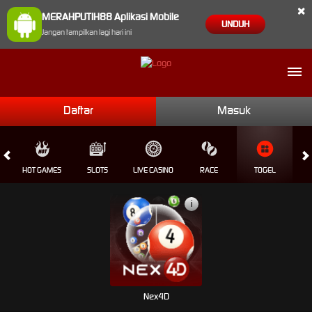
×
MERAHPUTIH88 Aplikasi Mobile
UNDUH
Jangan tampilkan lagi hari ini
Daftar
Masuk
HOT GAMES
SLOTS
LIVE CASINO
RACE
TOGEL
OL
i
Nex4D