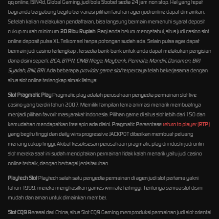
qq online, ISIN4d, Global Gaming, judi bola Sbobet sedia 24 jam non stop. Hal yang tepat
bagi anda bergabung begitu bervariasi pilihan taruhan agen judi online dapat dimainkan.
Setelah kalian melakukan pendaftaran, bisa langsung bermain memenuhi syarat deposit
cukup murah minimum
20 Ribu Rupiah
. Bagi anda belum mengetahui, situs judi casino slot
online deposit pulsa XL Telkomsel tanpa potongan sudah ada. Selain pulsa agar dapat
bermain judi casino terlengkap , tersedia bank-bank untuk anda dapat melakukan pengisian
dana disini seperti:
BCA, BTPN, CIMB Niaga, Maybank, Permata, Mandiri, Danamon, BRI
Syariah, BNI, BRI
. Ada beberapa
provider game slot
terpercaya telah bekerjasama dengan
situs slot online terlengkap simak listnya:
Slot Pragmatic Play
Pragmatic play adalah perusahaan penyedia permainan slot live
casino yang berdiri tahun 2007. Memiliki tampilan tema animasi menarik membuatnya
menjadi pilihan favorit masyarakat Indonesia. Pilihan game di situs slot lebih dari 150 dan
kemudahan mendapatkan free spin ada disini. Pragmatic Persentase
return to player (RTP)
yang begitu tinggi dan daily wins progressive JACKPOT diberikan membuat peluang
menang cukup tinggi. Akibat kesuksesan perusahaan pragmatic play di industri judi onlin
slot mereka saat ini sudah menciptakan permainan tidak kalah menarik yaitu judi casino
online terbaik, dengan berbagai jenis taruhan.
Playtech Slot
Playtech salah satu penyedia permainan di agen judi slot pertama yakni
tahun 1999, mereka menghasilkan games win rate tertinggi. Tentunya semua slot disini
mudah dan aman untuk dimainkan member.
Slot CQ9
Berasal dari China, situs Slot CQ9 Gaming memproduksi permainan judi slot oriental