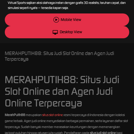
Virtual Sports sajikan aksi olahraga instan dengan grafis 3D realistis, taruhan cepat, dan
simulasi seperti nyata — tersedia kapan saja.
Mobile View
Desktop View
MERAHPUTIH88: Situs Judi Slot Online dan Agen Judi
Terpercaya
MERAHPUTIH88: Situs Judi
Slot Online dan Agen Judi
Online Terpercaya
MerahPutih88
merupakan
situs slot online
resmi terpercaya di Indonesia dengan koleksi
game terbaik. Agen judi online menyediakan berbagai permainan, serta layanan daftar slot
terpercaya. Sudah banyak member merasakan keuntungan dengan memenangkan
jackpot puluhan hingga ratusan juta rupiah. Pendaftaran pada
situs judi slot online
bagi