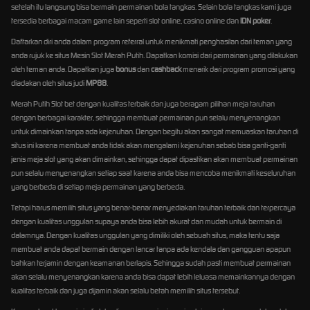
setelah itu langsung bisa bermain permainan bola tangkas. Selain bola tangkas kami juga
tersedia berbagai macam game lain seperti slot online, casino online dan
IDN poker
.
Daftarkan diri anda dalam program referral untuk menikmati penghasilan dari teman yang
anda rujuk ke situs Mesin Slot Merah Putih. Dapatkan komisi dari permainan yang dilakukan
oleh teman anda. Dapatkan juga
bonus
dan
cashback
menarik dari program promosi yang
diadakan oleh situs judi
MP88
.
Merah Putih Slot bet dengan kualitas terbaik dan juga beragam pilihan meja taruhan
dengan berbagai karakter, sehingga membuat permainan pun selalu menyenangkan
untuk dimainkan tanpa ada kejenuhan. Dengan begitu akan sangat memuaskan taruhan di
situs ini karena membuat anda tidak akan mengalami kejenuhan sebab bisa ganti-ganti
jenis meja slot yang akan dimainkan, sehingga dapat dipastikan akan membuat permainan
pun selalu menyenangkan setiap saat karena anda bisa mencoba menikmati keseluruhan
yang berbeda di setiap meja permainan yang berbeda.
Tetapi harus memilih situs yang benar-benar menyediakan taruhan terbaik dan terpercaya
dengan kualitas unggulan supaya anda bisa lebih akurat dan mudah untuk bermain di
dalamnya. Dengan kualitas unggulan yang dimiliki oleh sebuah situs, maka tentu saja
membuat anda dapat bermain dengan lancar tanpa ada kendala dan gangguan apapun
bahkan terjamin dengan keamanan berlapis. Sehingga sudah pasti membuat permainan
akan selalu menyenangkan karena anda bisa dapat lebih leluasa memainkannya dengan
kualitas terbaik dan juga dijamin akan selalu betah memilih situs tersebut.