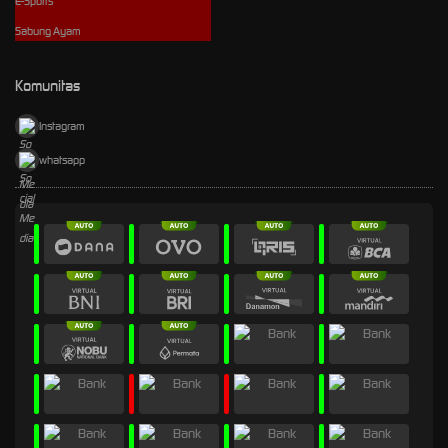
E-Sports
Sabung Ayam
Komunitas
Instagram
whatsapp