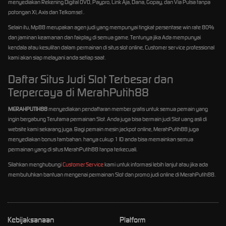
menyediakan Rekening Digital OVO, Paypro, Link Aja, Dana, Gopay, dan Via Pulsa tanpa
potongan Xl, Axis dan Telkomsel .
Selain itu, Mp88 merupakan agen judi yang mempunyai tingkat persentase win rate 80%
dan jaminan keamanan dan fairplay di semua game. Tentunya jika Ada mempunyai
kendala atau kesulitan dalam permainan di situs slot online, Customer service professional
kami akan siap melayani anda setiap saat.
Daftar Situs Judi Slot Terbesar dan
Terpercaya di MerahPutih88
MERAHPUTIH88
menyediakan pendaftaran member gratis untuk semua pemain yang
ingin bergabung Terutama permainan Slot. Anda juga bisa bermain judi Slot uang asli di
website kami sekarang juga. Bagi pemain mesin jackpot online, MerahPutih88 juga
menyediakan bonus tambahan. hanya cukup 1 ID anda bisa memainkan semua
permainan yang di situs MerahPutih88 tanpa terkecuali.
Silahkan menghubungi
Customer Service
kami untuk informasi lebih lanjut atau jika ada
membutuhkan bantuan mengenai permainan Slot dan promo judi online di MerahPutih88.
Kebijaksanaan
Platform