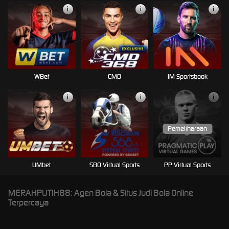
i
i
i
WBet
CMD
IM Sportsbook
i
i
i
UMbet
SBO Virtual Sports
PP Virtual Sports
MERAHPUTIH88: Agen Bola & Situs Judi Bola Online
Terpercaya