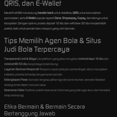
QRIS, dan E-Wallet
MerahPutih88 mendukung
transfer bank
untuk stabilitas,
QRIS
untuk kemudahan
pemindaian, serta
E-Wallet
populer seperti
Dana
,
Shopeepay
,
Gopay
, dan lainnya untuk
kecepatan. Dengan opsi ini, proses
deposit 10 ribu
dan
withdraw 50 ribu
menjadi lebih
praktis, baik untuk pemain baru maupun yang rutin bermain.
Tips Memilih Agen Bola & Situs
Judi Bola Terpercaya
Transparansi Limit & Biaya:
Cari platform yang jelas menyebut
minimal depo 10 ribu
dan
minimal WD 50 ribu
tanpa biaya tersembunyi.
Layanan Bantuan Responsif:
Respons cepat pada jam pertandingan sibuk merupakan
indikator prioritas terhadap kenyamanan pemain.
Kelengkapan Pasar:
Semakin lengkap pilihan liga dan jenis taruhan, semakin fleksibel
strategi Anda dalam mencari value.
Keamanan Data:
Pastikan praktik keamanan informasi yang baik agar akun dan transaksi
tetap terlindungi.
Etika Bermain & Bermain Secara
Bertanggung Jawab