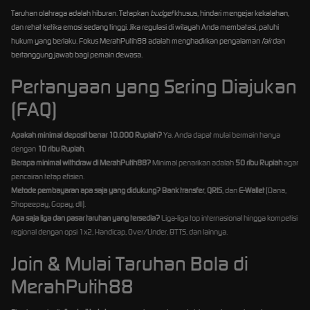
Taruhan olahraga adalah hiburan. Tetapkan
budget
khusus, hindari mengejar kekalahan,
dan rehat ketika emosi sedang tinggi. Jika regulasi di wilayah Anda membatasi, patuhi
hukum yang berlaku. Fokus MerahPutih88 adalah menghadirkan pengalaman
fair
dan
bertanggung jawab bagi pemain dewasa.
Pertanyaan yang Sering Diajukan
(FAQ)
Apakah minimal deposit benar 10.000 Rupiah?
Ya. Anda dapat mulai bermain hanya
dengan
10 ribu Rupiah
.
Berapa minimal withdraw di MerahPutih88?
Minimal penarikan adalah
50 ribu Rupiah
agar
pencairan tetap efisien.
Metode pembayaran apa saja yang didukung?
Bank transfer
,
QRIS
, dan
E-Wallet
(Dana,
Shopeepay, Gopay, dll).
Apa saja liga dan pasar taruhan yang tersedia?
Liga-liga top internasional hingga kompetisi
regional dengan opsi 1x2, Handicap, Over/Under, BTTS, dan lainnya.
Join & Mulai Taruhan Bola di
MerahPutih88