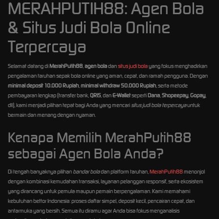
MERAHPUTIH88: Agen Bola
& Situs Judi Bola Online
Terpercaya
Selamat datang di
MerahPutih88
,
agen bola
dan
situs judi bola
yang fokus menghadirkan
pengalaman taruhan sepak bola online yang aman, cepat, dan ramah pengguna. Dengan
minimal deposit 10.000 Rupiah
,
minimal withdraw 50.000 Rupiah
, serta metode
pembayaran lengkap (transfer bank,
QRIS
, dan
E-Wallet
seperti
Dana
,
Shopeepay
,
Gopay
,
dll), kami menjadi pilihan tepat bagi Anda yang mencari
situs judi bola terpercaya
untuk
bermain dan menang dengan nyaman.
Kenapa Memilih MerahPutih88
sebagai Agen Bola Anda?
Di tengah banyaknya pilihan
bandar bola
dan platform taruhan,
MerahPutih88
menonjol
dengan kombinasi kemudahan transaksi, layanan pelanggan responsif, serta ekosistem
yang dirancang untuk pemula maupun pemain berpengalaman. Kami memahami
kebutuhan bettor Indonesia: proses daftar simpel, deposit kecil, pencairan cepat, dan
antarmuka yang bersih. Semua itu diramu agar Anda bisa fokus menganalisis