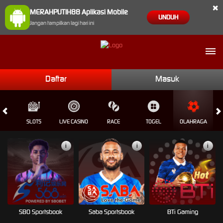
×
MERAHPUTIH88 Aplikasi Mobile
UNDUH
Jangan tampilkan lagi hari ini
Daftar
Masuk
MES
SLOTS
LIVE CASINO
RACE
TOGEL
OLAHRAGA
C
i
i
i
SBO Sportsbook
Saba Sportsbook
BTi Gaming