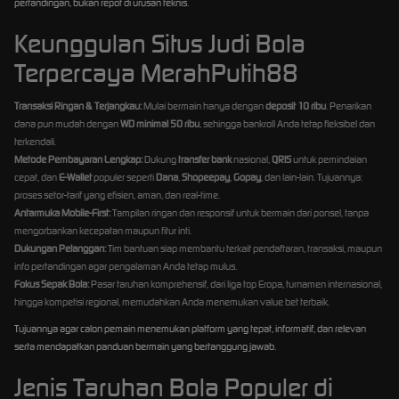
pertandingan, bukan repot di urusan teknis.
Keunggulan Situs Judi Bola
Terpercaya MerahPutih88
Transaksi Ringan & Terjangkau:
Mulai bermain hanya dengan
deposit 10 ribu
. Penarikan
dana pun mudah dengan
WD minimal 50 ribu
, sehingga bankroll Anda tetap fleksibel dan
terkendali.
Metode Pembayaran Lengkap:
Dukung
transfer bank
nasional,
QRIS
untuk pemindaian
cepat, dan
E-Wallet
populer seperti
Dana
,
Shopeepay
,
Gopay
, dan lain-lain. Tujuannya:
proses setor-tarif yang efisien, aman, dan real-time.
Antarmuka Mobile-First:
Tampilan ringan dan responsif untuk bermain dari ponsel, tanpa
mengorbankan kecepatan maupun fitur inti.
Dukungan Pelanggan:
Tim bantuan siap membantu terkait pendaftaran, transaksi, maupun
info pertandingan agar pengalaman Anda tetap mulus.
Fokus Sepak Bola:
Pasar taruhan komprehensif, dari liga top Eropa, turnamen internasional,
hingga kompetisi regional, memudahkan Anda menemukan value bet terbaik.
Tujuannya agar calon pemain menemukan platform yang tepat, informatif, dan relevan
serta mendapatkan panduan bermain yang bertanggung jawab.
Jenis Taruhan Bola Populer di