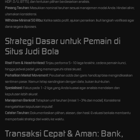
HDP, O/U, BTTS), dan tentukan pilihan berdasarkan analisis.
Pasang Taruhan:
Masukkan nominal taruhan sesuai manajemen modal Anda. Hindari all-in;
utamakan konsistensi.
Withdraw Minimal 50 Ribu:
Ketika saldo profit, ajukan penarikan. Ikuti langkah verifikasi agar
dana segera diproses.
Strategi Dasar untuk Pemain di
Situs Judi Bola
Riset Form & Head-to-Head:
Tinjau performa 5–10 laga terakhir, cedera pemain kunci,
hingga jadwal padat yang memengaruhi rotasi skuad.
Perhatikan Market Movement:
Perubahan odds dan garis
handicap
bisa mengindikasikan
sentimen pasar. Namun tetap sandingkan dengan data, bukan ikut-ikutan.
Spesialisasi:
Fokus pada 1–2 liga yang Anda kuasai agar analisis mendalam dan
keputusan lebih akurat.
Manajemen Bankroll:
Tetapkan unit taruhan (misal 1–3% dari modal). Konsistensi
mengalahkan keputusan impulsif.
Catatan Taruhan:
Dokumentasikan pilihan, alasan, dan hasil. Evaluasi berkala membantu
memperbaiki strategi dari waktu ke waktu.
Transaksi Cepat & Aman: Bank,