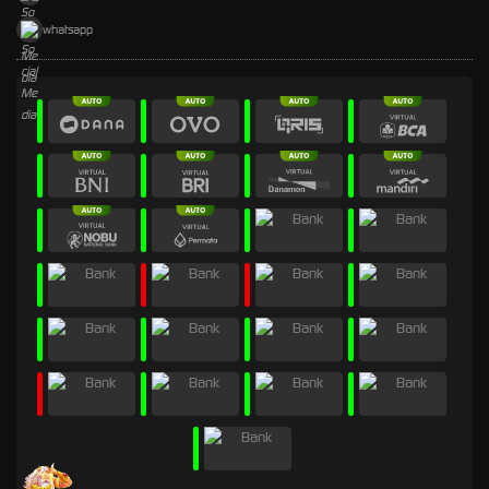
whatsapp