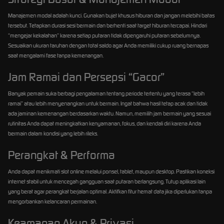
Manajemen modal adalah kunci. Gunakan bujet khusus hiburan dan jangan melebihi batas
tersebut. Tetapkan durasi sesi bermain dan berhenti saat target hiburan tercapai. Hindari
“mengejar kekalahan” karena setiap putaran tidak dipengaruhi putaran sebelumnya.
Sesuaikan ukuran taruhan dengan total saldo agar Anda memiliki cukup ruang bernapas
saat mengalami fase tanpa kemenangan.
Jam Ramai dan Persepsi “Gacor”
Banyak pemain suka berbagi pengalaman tentang periode tertentu yang terasa “lebih
ramai” atau lebih menyenangkan untuk bermain. Ingat bahwa hasil tetap acak dan tidak
ada jaminan kemenangan berdasarkan waktu. Namun, memilih jam bermain yang sesuai
rutinitas Anda dapat meningkatkan kenyamanan, fokus, dan kendali diri karena Anda
bermain dalam kondisi yang lebih rileks.
Perangkat & Performa
Anda dapat menikmati slot online melalui ponsel, tablet, maupun desktop. Pastikan koneksi
internet stabil untuk mencegah gangguan saat putaran berlangsung. Tutup aplikasi lain
yang berat agar perangkat berjalan optimal. Aktifkan fitur hemat data jika diperlukan tanpa
mengorbankan kelancaran permainan.
Keamanan Akun & Privasi