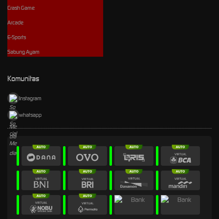
Crash Game
Arcade
E-Sports
Sabung Ayam
Komunitas
Instagram
whatsapp