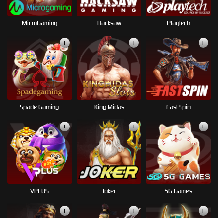
MicroGaming
Hacksaw
Playtech
i
i
i
Spade Gaming
King Midas
Fast Spin
i
i
i
VPLUS
Joker
5G Games
i
i
i