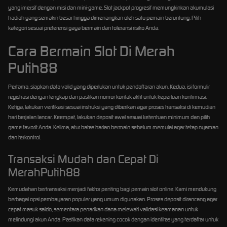
yang imersif dengan misi dan mini-game. Slot jackpot progresif memungkinkan akumulasi
hadiah yang semakin besar hingga dimenangkan oleh satu pemain beruntung. Pilih
kategori sesuai preferensi gaya bermain dan toleransi risiko Anda.
Cara Bermain Slot Di Merah
Putih88
Pertama, siapkan data valid yang diperlukan untuk pendaftaran akun. Kedua, isi formulir
registrasi dengan lengkap dan pastikan nomor kontak aktif untuk keperluan konfirmasi.
Ketiga, lakukan verifikasi sesuai instruksi yang diberikan agar proses transaksi di kemudian
hari berjalan lancar. Keempat, lakukan deposit awal sesuai ketentuan minimum dan pilih
game favorit Anda. Kelima, atur batas harian bermain sebelum memulai agar tetap nyaman
dan terkontrol.
Transaksi Mudah dan Cepat Di
MerahPutih88
Kemudahan bertransaksi menjadi faktor penting bagi pemain slot online. Kami mendukung
berbagai opsi pembayaran populer yang umum digunakan. Proses deposit dirancang agar
cepat masuk saldo, sementara penarikan dana melewati validasi keamanan untuk
melindungi akun Anda. Pastikan data rekening cocok dengan identitas yang terdaftar untuk