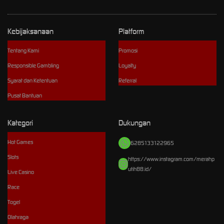
Kebijaksanaan
Platform
Tentang Kami
Promosi
Responsible Gambling
Loyalty
Syarat dan Ketentuan
Referral
Pusat Bantuan
Kategori
Dukungan
Hot Games
6285133122965
Slots
https://www.instagram.com/merahp
utih88.id/
Live Casino
Race
Togel
Olahraga