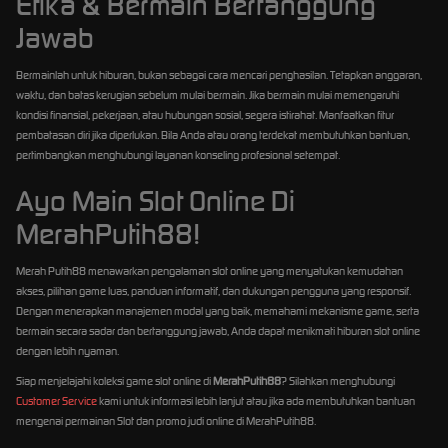
Etika & Bermain Bertanggung
Jawab
Bermainlah untuk hiburan, bukan sebagai cara mencari penghasilan. Tetapkan anggaran,
waktu, dan batas kerugian sebelum mulai bermain. Jika bermain mulai memengaruhi
kondisi finansial, pekerjaan, atau hubungan sosial, segera istirahat. Manfaatkan fitur
pembatasan diri jika diperlukan. Bila Anda atau orang terdekat membutuhkan bantuan,
pertimbangkan menghubungi layanan konseling profesional setempat.
Ayo Main Slot Online Di
MerahPutih88!
Merah Putih88 menawarkan pengalaman slot online yang menyatukan kemudahan
akses, pilihan game luas, panduan informatif, dan dukungan pengguna yang responsif.
Dengan menerapkan manajemen modal yang baik, memahami mekanisme game, serta
bermain secara sadar dan bertanggung jawab, Anda dapat menikmati hiburan slot online
dengan lebih nyaman.
Siap menjelajahi koleksi game slot online di
MerahPutih88
? Silahkan menghubungi
Customer Service
kami untuk informasi lebih lanjut atau jika ada membutuhkan bantuan
mengenai permainan Slot dan promo judi online di MerahPutih88.