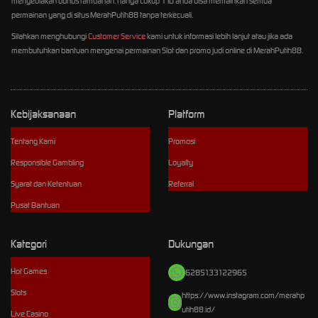
menyediakan bonus tambahan. hanya cukup 1 ID anda bisa memainkan semua
permainan yang di situs MerahPutih88 tanpa terkecuali.
Silahkan menghubungi
Customer Service
kami untuk informasi lebih lanjut atau jika ada
membutuhkan bantuan mengenai permainan Slot dan promo judi online di MerahPutih88.
Kebijaksanaan
Platform
Tentang Kami
Promosi
Responsible Gambling
Loyalty
Syarat dan Ketentuan
Referral
Pusat Bantuan
Kategori
Dukungan
Hot Games
6285133122965
Slots
https://www.instagram.com/merahp
utih88.id/
Live Casino