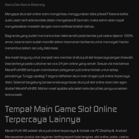
Nama Dan Nomor Rekening
Mengapa situs slot online resmi mengimbau menggunakan data pribadi? Karena ketika
suatu saat nanti ada kendala dalam mengakses ID bermain, maka admin akan cepat
menyelesaikan masalah dengan memverifikasi terlebih dahulu.
Bagi anda yang sudah mencantumkan data sendiri pada bandar judi casino dijamin 100%
aman, karena kami sudah memiliki sistem keamanan berlisensi untuk mencegah hacker
menembus sistem security data base.
Jika masih bingung untuk menjadi new member di situs judi slot terpercaya jangan khawatir,
bisa bertanya pada customer service 24 jam online yang ramah. Sesuai visi misi bahwa
MerahPutih88 bertujuan memberikan pelayanan judi online terbaik untuk setiap
pemainnya. Tunggu apalagi ? segera daftarkan akun main di agen judi online terpercaya
disini. Selamat bergabung bersama keluarga besar situs judi slot online resmi dan agen
sbobet MerahPutih88. Mohon maaf apabila ada salah kata dari pihak pengurus sekian
terima kasih.
Tempat Main Game Slot Online
Terpercaya Lainnya
Merah Putih 88 adalah situs judi online terpercaya & terbaik via
PC Desktop
&
Android
.
Menawarkan produk dan layanan
betting
seperti bola tangkas,
slot online
,
poker
,
casino
,