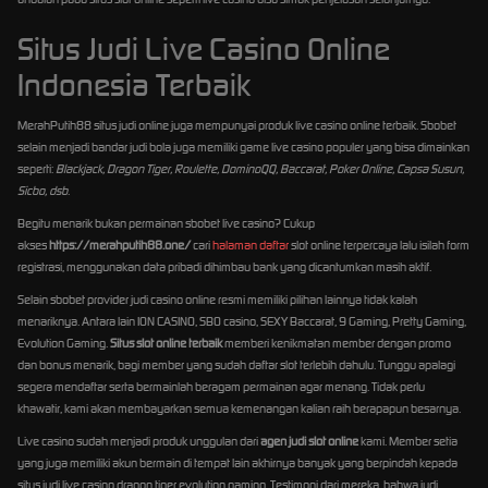
Situs Judi Live Casino Online
Indonesia Terbaik
MerahPutih88 situs judi online juga mempunyai produk live casino online terbaik. Sbobet
selain menjadi bandar judi bola juga memiliki game live casino populer yang bisa dimainkan
seperti:
Blackjack, Dragon Tiger, Roulette, DominoQQ, Baccarat, Poker Online, Capsa Susun,
Sicbo, dsb
.
Begitu menarik bukan permainan sbobet live casino? Cukup
akses
https://merahputih88.one/
cari
halaman daftar
slot online terpercaya lalu isilah form
registrasi, menggunakan data pribadi dihimbau bank yang dicantumkan masih aktif.
Selain sbobet provider judi casino online resmi memiliki pilihan lainnya tidak kalah
menariknya. Antara lain ION CASINO, SBO casino, SEXY Baccarat, 9 Gaming, Pretty Gaming,
Evolution Gaming.
Situs slot online terbaik
memberi kenikmatan member dengan promo
dan bonus menarik, bagi member yang sudah daftar slot terlebih dahulu. Tunggu apalagi
segera mendaftar serta bermainlah beragam permainan agar menang. Tidak perlu
khawatir, kami akan membayarkan semua kemenangan kalian raih berapapun besarnya.
Live casino sudah menjadi produk unggulan dari
agen judi slot online
kami. Member setia
yang juga memiliki akun bermain di tempat lain akhirnya banyak yang berpindah kepada
situs judi live casino dragon tiger evolution gaming. Testimoni dari mereka, bahwa judi