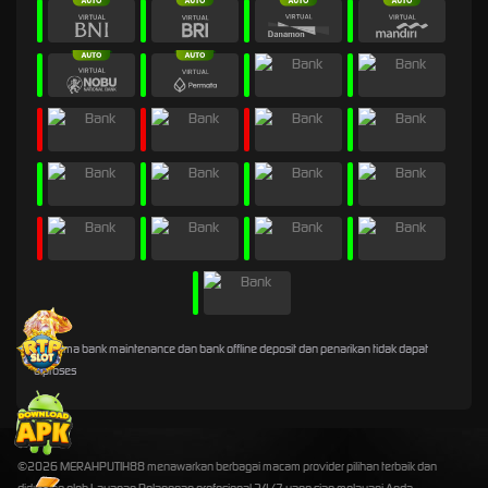
* Selama bank maintenance dan bank offline deposit dan penarikan tidak dapat
diproses
©2026 MERAHPUTIH88 menawarkan berbagai macam provider pilihan terbaik dan