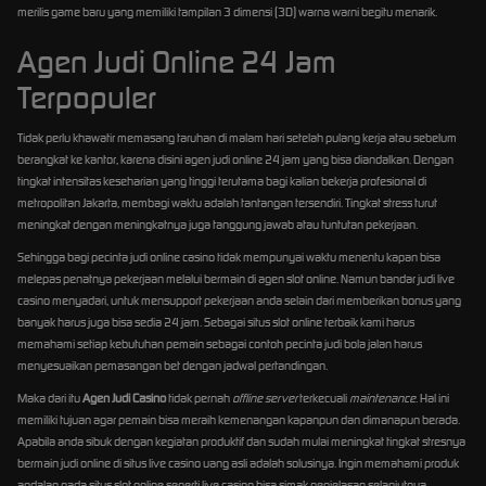
merilis game baru yang memiliki tampilan 3 dimensi (3D) warna warni begitu menarik.
Agen Judi Online 24 Jam
Terpopuler
Tidak perlu khawatir memasang taruhan di malam hari setelah pulang kerja atau sebelum
berangkat ke kantor, karena disini agen judi online 24 jam yang bisa diandalkan. Dengan
tingkat intensitas keseharian yang tinggi terutama bagi kalian bekerja profesional di
metropolitan Jakarta, membagi waktu adalah tantangan tersendiri. Tingkat stress turut
meningkat dengan meningkatnya juga tanggung jawab atau tuntutan pekerjaan.
Sehingga bagi pecinta judi online casino tidak mempunyai waktu menentu kapan bisa
melepas penatnya pekerjaan melalui bermain di agen slot online. Namun bandar judi live
casino menyadari, untuk mensupport pekerjaan anda selain dari memberikan bonus yang
banyak harus juga bisa sedia 24 jam. Sebagai situs slot online terbaik kami harus
memahami setiap kebutuhan pemain sebagai contoh pecinta judi bola jalan harus
menyesuaikan pemasangan bet dengan jadwal pertandingan.
Maka dari itu
Agen Judi Casino
tidak pernah
offline server
terkecuali
maintenance
. Hal ini
memiliki tujuan agar pemain bisa meraih kemenangan kapanpun dan dimanapun berada.
Apabila anda sibuk dengan kegiatan produktif dan sudah mulai meningkat tingkat stresnya
bermain judi online di situs live casino uang asli adalah solusinya. Ingin memahami produk
andalan pada situs slot online seperti live casino bisa simak penjelasan selanjutnya.