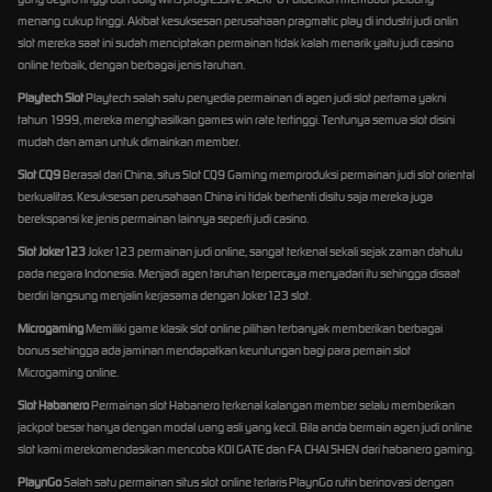
menang cukup tinggi. Akibat kesuksesan perusahaan pragmatic play di industri judi onlin
slot mereka saat ini sudah menciptakan permainan tidak kalah menarik yaitu judi casino
online terbaik, dengan berbagai jenis taruhan.
Playtech Slot
Playtech salah satu penyedia permainan di agen judi slot pertama yakni
tahun 1999, mereka menghasilkan games win rate tertinggi. Tentunya semua slot disini
mudah dan aman untuk dimainkan member.
Slot CQ9
Berasal dari China, situs Slot CQ9 Gaming memproduksi permainan judi slot oriental
berkualitas. Kesuksesan perusahaan China ini tidak berhenti disitu saja mereka juga
berekspansi ke jenis permainan lainnya seperti judi casino.
Slot Joker123
Joker123 permainan judi online, sangat terkenal sekali sejak zaman dahulu
pada negara Indonesia. Menjadi agen taruhan terpercaya menyadari itu sehingga disaat
berdiri langsung menjalin kerjasama dengan Joker123 slot.
Microgaming
Memiliki game klasik slot online pilihan terbanyak memberikan berbagai
bonus sehingga ada jaminan mendapatkan keuntungan bagi para pemain slot
Microgaming online.
Slot Habanero
Permainan slot Habanero terkenal kalangan member selalu memberikan
jackpot besar hanya dengan modal uang asli yang kecil. Bila anda bermain agen judi online
slot kami merekomendasikan mencoba KOI GATE dan FA CHAI SHEN dari habanero gaming.
PlaynGo
Salah satu permainan situs slot online terlaris PlaynGo rutin berinovasi dengan