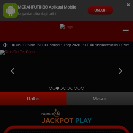
×
MERAHPUTIH88 Aplikasi Mobile
UNDUH
Jangan tampilkan lagi hari ini
 pada 30-Jun-2026 dari 15.00.00 sampai 30-Sep-2026 15.00.00. Selama waktu ini, PP Virtual Sp
Daftar
Masuk
JACKPOT
PLAY