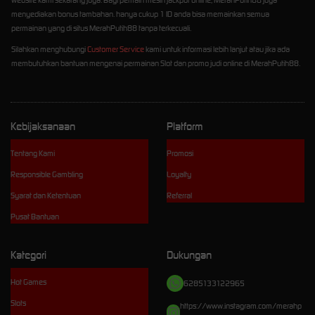
menyediakan bonus tambahan. hanya cukup 1 ID anda bisa memainkan semua
permainan yang di situs MerahPutih88 tanpa terkecuali.
Silahkan menghubungi
Customer Service
kami untuk informasi lebih lanjut atau jika ada
membutuhkan bantuan mengenai permainan Slot dan promo judi online di MerahPutih88.
Kebijaksanaan
Platform
Tentang Kami
Promosi
Responsible Gambling
Loyalty
Syarat dan Ketentuan
Referral
Pusat Bantuan
Kategori
Dukungan
Hot Games
6285133122965
Slots
https://www.instagram.com/merahp