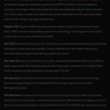
yang begitu tinggi dan daily wins progressive JACKPOT diberikan membuat peluang
menang cukup tinggi. Akibat kesuksesan perusahaan pragmatic play di industri judi onlin
slot mereka saat ini sudah menciptakan permainan tidak kalah menarik yaitu judi casino
online terbaik, dengan berbagai jenis taruhan.
Playtech Slot
Playtech salah satu penyedia permainan di agen judi slot pertama yakni
tahun 1999, mereka menghasilkan games win rate tertinggi. Tentunya semua slot disini
mudah dan aman untuk dimainkan member.
Slot CQ9
Berasal dari China, situs Slot CQ9 Gaming memproduksi permainan judi slot oriental
berkualitas. Kesuksesan perusahaan China ini tidak berhenti disitu saja mereka juga
berekspansi ke jenis permainan lainnya seperti judi casino.
Slot Joker123
Joker123 permainan judi online, sangat terkenal sekali sejak zaman dahulu
pada negara Indonesia. Menjadi agen taruhan terpercaya menyadari itu sehingga disaat
berdiri langsung menjalin kerjasama dengan Joker123 slot.
Microgaming
Memiliki game klasik slot online pilihan terbanyak memberikan berbagai
bonus sehingga ada jaminan mendapatkan keuntungan bagi para pemain slot
Microgaming online.
Slot Habanero
Permainan slot Habanero terkenal kalangan member selalu memberikan
jackpot besar hanya dengan modal uang asli yang kecil. Bila anda bermain agen judi online
slot kami merekomendasikan mencoba KOI GATE dan FA CHAI SHEN dari habanero gaming.