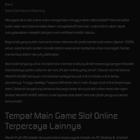
Bank
Nama Dan Nomor Rekening
Mengapa situs slot online resmi mengimbau menggunakan data pribadi? Karena ketika
suatu saat nanti ada kendala dalam mengakses ID bermain, maka admin akan cepat
menyelesaikan masalah dengan memverifikasi terlebih dahulu.
Bagi anda yang sudah mencantumkan data sendiri pada bandar judi casino dijamin 100%
aman, karena kami sudah memiliki sistem keamanan berlisensi untuk mencegah hacker
menembus sistem security data base.
Jika masih bingung untuk menjadi new member di situs judi slot terpercaya jangan khawatir,
bisa bertanya pada customer service 24 jam online yang ramah. Sesuai visi misi bahwa
MerahPutih88 bertujuan memberikan pelayanan judi online terbaik untuk setiap
pemainnya. Tunggu apalagi ? segera daftarkan akun main di agen judi online terpercaya
disini. Selamat bergabung bersama keluarga besar situs judi slot online resmi dan agen
sbobet MerahPutih88. Mohon maaf apabila ada salah kata dari pihak pengurus sekian
terima kasih.
Tempat Main Game Slot Online
Terpercaya Lainnya
Merah Putih 88 adalah situs judi online terpercaya & terbaik via
PC Desktop
&
Android
.