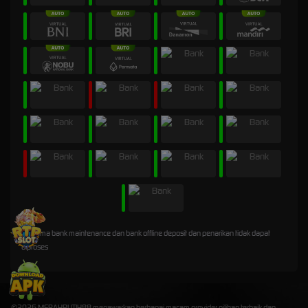
* Selama bank maintenance dan bank offline deposit dan penarikan tidak dapat
diproses
©2026 MERAHPUTIH88 menawarkan berbagai macam provider pilihan terbaik dan