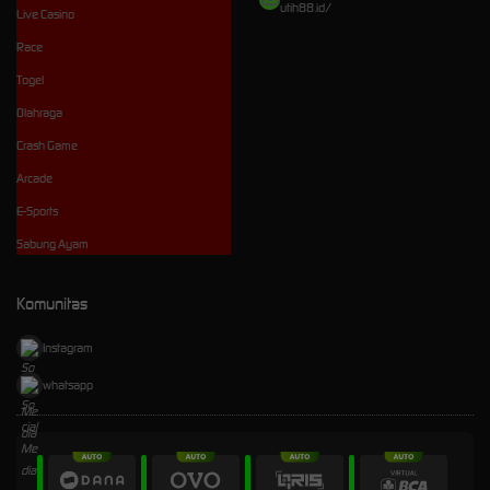
utih88.id/
Live Casino
Race
Togel
Olahraga
Crash Game
Arcade
E-Sports
Sabung Ayam
Komunitas
Instagram
whatsapp