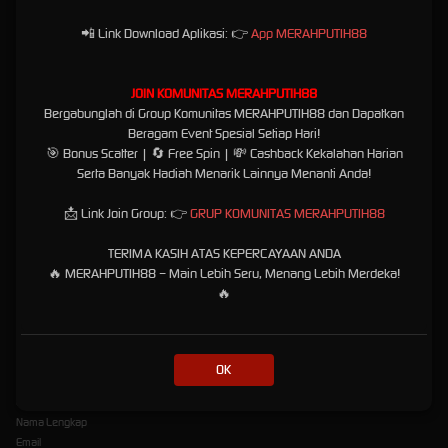
situs judi live casino dragon tiger evolution gaming. Testimoni dari mereka, bahwa judi
📲
Link Download Aplikasi:
👉
App MERAHPUTIH88
casino terlengkap yang memberikan jackpot terbesar hanya di situs judi online kami. Agen
slot casino memperbarui promo agar tetap menarik dan dapat dinikmati oleh semua jenis
pemain game judi online resmi. Sekarang sudah memahami segi pelayanan dan game
JOIN KOMUNITAS MERAHPUTIH88
andalan dari bandar judi casino terlengkap, anda bisa langsung menyimak prosedur
Bergabunglah di Group Komunitas MERAHPUTIH88 dan Dapatkan
menjadi anggota keluarga besar kami dibawah ini.
Beragam Event Spesial Setiap Hari!
Daftar Situs Judi Online Slot
🎯
Bonus Scatter |
🔄
Free Spin |
💸
Cashback Kekalahan Harian
Serta Banyak Hadiah Menarik Lainnya Menanti Anda!
Terpercaya Dengan Uang Asli
📩
Link Join Group:
👉
GRUP KOMUNITAS MERAHPUTIH88
MerahPutih88 sebagai situs judi online terpercaya, bisa terbilang paling mudah dibanding
agen lainnya dalam daftar situs judi slot online terpercaya. Sebelumnya jangan lupa untuk
TERIMA KASIH ATAS KEPERCAYAAN ANDA
mengakses menggunakan link alternatif sbobet terlebih dahulu agar dapat lanjut ke proses
🔥
MERAHPUTIH88 – Main Lebih Seru, Menang Lebih Merdeka!
pendaftaran. Jika sudah, barulah cari pilihan menu klik tombol tersebut yang memunculkan
🔥
formulir registrasi. Isi seluruh kolom menggunakan data pribadi anda tanpa mengosongkan
satupun bagian. Apa sajakah data diperlukan untuk bergabung live casino ?
Nama Pengguna
OK
Kata Sandi
Ulangi Kata Sandi
Nama Lengkap
Email