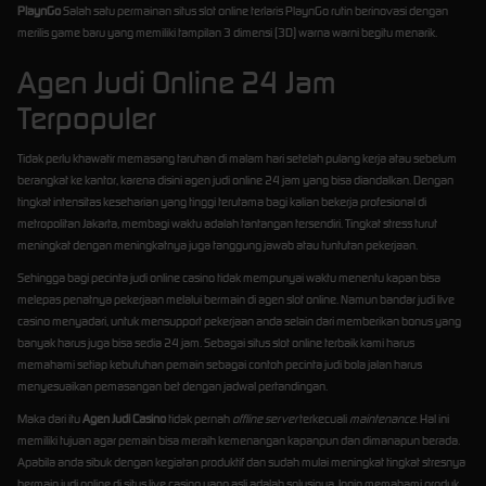
PlaynGo
Salah satu permainan situs slot online terlaris PlaynGo rutin berinovasi dengan
merilis game baru yang memiliki tampilan 3 dimensi (3D) warna warni begitu menarik.
Agen Judi Online 24 Jam
Terpopuler
Tidak perlu khawatir memasang taruhan di malam hari setelah pulang kerja atau sebelum
berangkat ke kantor, karena disini agen judi online 24 jam yang bisa diandalkan. Dengan
tingkat intensitas keseharian yang tinggi terutama bagi kalian bekerja profesional di
metropolitan Jakarta, membagi waktu adalah tantangan tersendiri. Tingkat stress turut
meningkat dengan meningkatnya juga tanggung jawab atau tuntutan pekerjaan.
Sehingga bagi pecinta judi online casino tidak mempunyai waktu menentu kapan bisa
melepas penatnya pekerjaan melalui bermain di agen slot online. Namun bandar judi live
casino menyadari, untuk mensupport pekerjaan anda selain dari memberikan bonus yang
banyak harus juga bisa sedia 24 jam. Sebagai situs slot online terbaik kami harus
memahami setiap kebutuhan pemain sebagai contoh pecinta judi bola jalan harus
menyesuaikan pemasangan bet dengan jadwal pertandingan.
Maka dari itu
Agen Judi Casino
tidak pernah
offline server
terkecuali
maintenance
. Hal ini
memiliki tujuan agar pemain bisa meraih kemenangan kapanpun dan dimanapun berada.
Apabila anda sibuk dengan kegiatan produktif dan sudah mulai meningkat tingkat stresnya
bermain judi online di situs live casino uang asli adalah solusinya. Ingin memahami produk