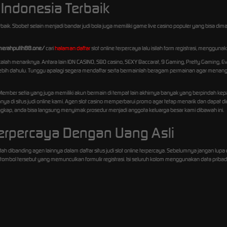
e Indonesia Terbaik
baik. Sbobet selain menjadi bandar judi bola juga memiliki game live casino populer yang bisa dima
merahputih88.one/
cari
halaman daftar
slot online terpercaya lalu isilah form registrasi, menggun
dak kalah menariknya. Antara lain ION CASINO, SBO casino, SEXY Baccarat, 9 Gaming, Pretty Gaming, 
lebih dahulu. Tunggu apalagi segera mendaftar serta bermainlah beragam permainan agar menan
ember setia yang juga memiliki akun bermain di tempat lain akhirnya banyak yang berpindah kepada 
ya di situs judi online kami. Agen slot casino memperbarui promo agar tetap menarik dan dapat d
gkap, anda bisa langsung menyimak prosedur menjadi anggota keluarga besar kami dibawah ini.
t Terpercaya Dengan Uang Asli
udah dibanding agen lainnya dalam daftar situs judi slot online terpercaya. Sebelumnya jangan lup
klik tombol tersebut yang memunculkan formulir registrasi. Isi seluruh kolom menggunakan data pr