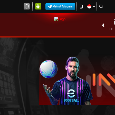
Main di Telegram
HOT