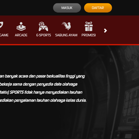
MASUK
DAFTAR
 GAME
ARCADE
E-SPORTS
SABUNG AYAM
PROMOSI
banyak acara dan pasar berkualitas tinggi yang
 bekerja sama dengan penyedia data olahraga
Matrix) SPORTS tidak hanya menyediakan taruhan
nyediakan pengalaman taruhan olahraga kelas dunia.