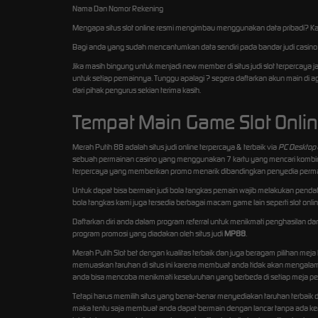
Nama Dan Nomor Rekening
Mengapa situs slot online resmi mengimbau menggunakan data pribadi? Ka
Bagi anda yang sudah mencantumkan data sendiri pada bandar judi casino
Jika masih bingung untuk menjadi new member di situs judi slot terpercaya
untuk setiap pemainnya. Tunggu apalagi ? segera daftarkan akun main di ag
dari pihak pengurus sekian terima kasih.
Tempat Main Game Slot Onli
Merah Putih 88 adalah situs judi online terpercaya & terbaik via
PC Desktop
sebuah permainan casino yang menggunakan 7 kartu yang mencari kombinasi 
terpercaya yang memberikan promo menarik dibandingkan penyedia permaina
Untuk dapat bisa bermain judi bola tangkas pemain wajib melakukan pendaft
bola tangkas kami juga tersedia berbagai macam game lain seperti slot onlin
Daftarkan diri anda dalam program referral untuk menikmati penghasilan da
program promosi yang diadakan oleh situs judi
MP88
.
Merah Putih Slot bet dengan kualitas terbaik dan juga beragam pilihan m
memuaskan taruhan di situs ini karena membuat anda tidak akan mengalami
anda bisa mencoba menikmati keseluruhan yang berbeda di setiap meja p
Tetapi harus memilih situs yang benar-benar menyediakan taruhan terbaik 
maka tentu saja membuat anda dapat bermain dengan lancar tanpa ada k