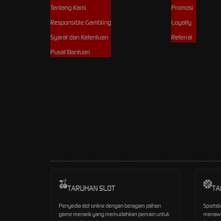
Tentang Kami
Promosi
Responsible Gambling
Loyalty
Syarat dan Ketentuan
Referral
Pusat Bantuan
TARUHAN SLOT
TA
Penyedia slot online dengan beragam pilihan
Sportsb
game menarik yang memudahkan pemain untuk
menawar