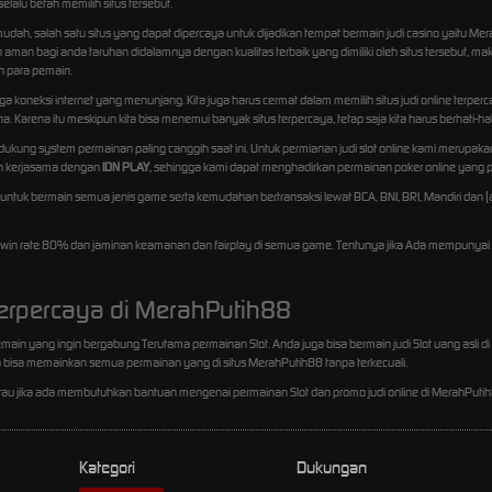
elalu betah memilih situs tersebut.
dah, salah satu situs yang dapat dipercaya untuk dijadikan tempat bermain judi casino yaitu Merah
n aman bagi anda taruhan didalamnya dengan kualitas terbaik yang dimiliki oleh situs tersebut, 
eh para pemain.
uga koneksi internet yang menunjang. Kita juga harus cermat dalam memilih situs judi online terpe
Karena itu meskipun kita bisa menemui banyak situs terpercaya, tetap saja kita harus berhati-hat
 dukung system permainan paling canggih saat ini. Untuk permianan judi slot online kami merupak
lin kerjasama dengan
IDN PLAY
, sehingga kami dapat menghadirkan permainan poker online yang p
untuk bermain semua jenis game serta kemudahan bertransaksi lewat BCA, BNI, BRI, Mandiri dan (
win rate 80% dan jaminan keamanan dan fairplay di semua game. Tentunya jika Ada mempunyai ken
 Terpercaya di MerahPutih88
 yang ingin bergabung Terutama permainan Slot. Anda juga bisa bermain judi Slot uang asli di w
isa memainkan semua permainan yang di situs MerahPutih88 tanpa terkecuali.
t atau jika ada membutuhkan bantuan mengenai permainan Slot dan promo judi online di MerahPuti
Kategori
Dukungan