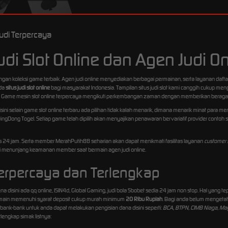
udi Terpercaya
i Slot Online dan Agen Judi On
engan koleksi game terbaik. Agen judi online menyediakan berbagai permainan, serta layanan d
ada
situs judi slot online
bagi masyarakat Indonesia. Tampilan situs judi slot kami canggih cukup me
. Game mesin slot online terpercaya mengikuti perkembangan zaman dengan memberikan berag
i selain game slot online terbaru ada pilihan tidak kalah menarik, dimana menarik minat para me
DingDong Togel. Setiap game telah dipilih akan menyajikan penawaran bervariatif provider contoh s
ses 24 jam. Serta member MerahPutih88 seharian akan dapat menikmati fasilitas layanan
customer 
emi menunjang keamanan member saat bermain agen judi online.
 Terpercaya dan Terlengkap
na disini ada qq online, ISIN4d, Global Gaming, judi bola Sbobet sedia 24 jam non stop. Hal yang te
ermain memenuhi syarat deposit cukup murah minimum
20 Ribu Rupiah
. Bagi anda belum mengetahui
ia bank-bank untuk anda dapat melakukan pengisian dana disini seperti:
BCA, BTPN, CIMB Niaga, May
rlengkap simak listnya: