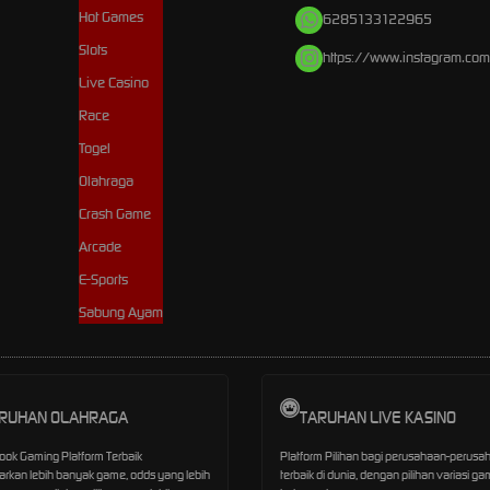
Hot Games
6285133122965
Slots
https://www.instagram.co
Live Casino
Race
Togel
Olahraga
Crash Game
Arcade
E-Sports
Sabung Ayam
RUHAN OLAHRAGA
TARUHAN LIVE KASINO
ook Gaming Platform Terbaik
Platform Pilihan bagi perusahaan-perusa
kan lebih banyak game, odds yang lebih
terbaik di dunia, dengan pilihan variasi g