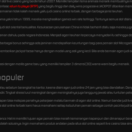
ot live casino yang berdiri tahun 2007. Memiliki tampilan tema animasi menarik membuatnya menjad
sentase
return to player (RTP)
yang begitu tinggi dan daily wins progressive JACKPOT diberikan m
permainan tidak kalah menarik yaitu judi casino online terbaik, dengan berbagai jenis taruhan.
rtama yakni tahun 1999, mereka menghasilkan games win rate tertinggi. Tentunya semua slot dis
i slot oriental berkualitas. Kesuksesan perusahaan China ini tidak berhenti disitu saja mereka juga
 zaman dahulu pada negara Indonesia. Menjadi agen taruhan terpercaya menyadari itu sehingga dis
an berbagai bonus sehingga ada jaminan mendapatkan keuntungan bagi para pemain slot Microgami
emberikan jackpot besar hanya dengan modal uang asli yang kecil. Bila anda bermain agen jud
novasi dengan merilis game baru yang memiliki tampilan 3 dimensi (3D) warna warni begitu menarik.
populer
au sebelum berangkat ke kantor, karena disini agen judi online 24 jam yang bisa diandalkan. Denga
ndiri. Tingkat stress turut meningkat dengan meningkatnya juga tanggung jawab atau tuntutan peke
pan bisa melepas penatnya pekerjaan melalui bermain di agen slot online. Namun bandar judi liv
s slot online terbaik kami harus memahami setiap kebutuhan pemain sebagai contoh pecinta jud
ance
. Hal ini memiliki tujuan agar pemain bisa meraih kemenangan kapanpun dan dimanapun bera
i adalah solusinya. Ingin memahami produk andalan pada situs slot online seperti live casino bisa si