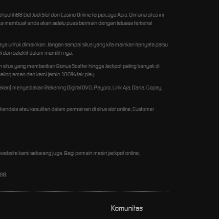
putih88 Bet Judi Slot dan Casino Online terpercaya Asia. Dimana situs ini
maka membuat anda akan selalu puas bermain dengan leluasa terkenal
rcaya untuk dimainkan. Jangan sampai situs yang kita mainkan ternyata palsu
i dan selektif dalam memilih nya.
an situs yang memberikan Bonus Scatter hingga Jackpot paling banyak di
aling aman dan kami jamin 100% fair play.
akan) menyediakan Rekening Digital OVO, Paypro, Link Aja, Dana, Gopay,
dala atau kesulitan dalam permainan di situs slot online, Customer
ebsite kami sekarang juga. Bagi pemain mesin jackpot online,
h88.
Komunitas