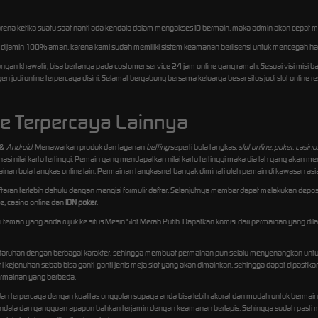
rena ketika suatu saat nanti ada kendala dalam mengakses ID bermain, maka admin akan cepat m
 dijamin 100% aman, karena kami sudah memiliki sistem keamanan berlisensi untuk mencegah ha
 jangan khawatir, bisa bertanya pada customer service 24 jam online yang ramah. Sesuai visi mis
en judi online terpercaya disini. Selamat bergabung bersama keluarga besar situs judi slot onlin
ne Terpercaya Lainnya
&
Android
. Menawarkan produk dan layanan
betting
seperti bola tangkas,
slot online
,
poker
,
casino
nilai kartu tertinggi. Pemain yang mendapatkan nilai kartu tertinggi maka dia lah yang akan m
n bola tangkas online lain. Permainan tangkasnet banyak diminati oleh pemain di kawasan asia 
aran terlebih dahulu dengan mengisi formulir daftar. Selanjutnya member dapat melakukan deposit
e, casino online dan
IDN poker
.
ri teman yang anda rujuk ke situs Mesin Slot Merah Putih. Dapatkan komisi dari permainan yang d
eja taruhan dengan berbagai karakter, sehingga membuat permainan pun selalu menyenangkan unt
 kejenuhan sebab bisa ganti-ganti jenis meja slot yang akan dimainkan, sehingga dapat dipast
ermainan yang berbeda.
dan terpercaya dengan kualitas unggulan supaya anda bisa lebih akurat dan mudah untuk bermain d
endala dan gangguan apapun bahkan terjamin dengan keamanan berlapis. Sehingga sudah pasti