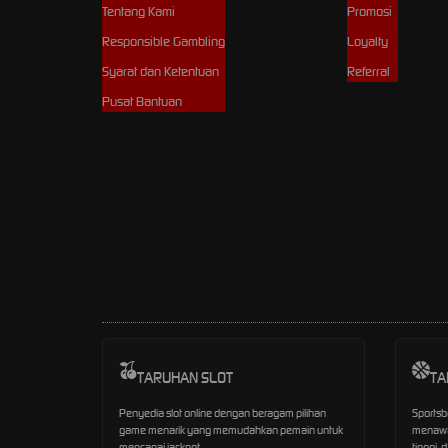
Tentang Kami
Promosi
Responsible Gambling
Loyalty
Syarat dan Ketentuan
Referral
Pusat Bantuan
TARUHAN SLOT
TA
Penyedia slot online dengan beragam pilihan
Sportsb
game menarik yang memudahkan pemain untuk
menawar
mencapai jackpot
tinggi,