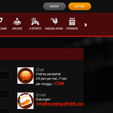
MASUK
DAFTAR
 GAME
ARCADE
E-SPORTS
SABUNG AYAM
PROMOSI
Chat
Chat ke penasihat
24 jam per hari, 7 hari
Chat
per minggu. -
Email
Dukungan:
info@merahputih88.com