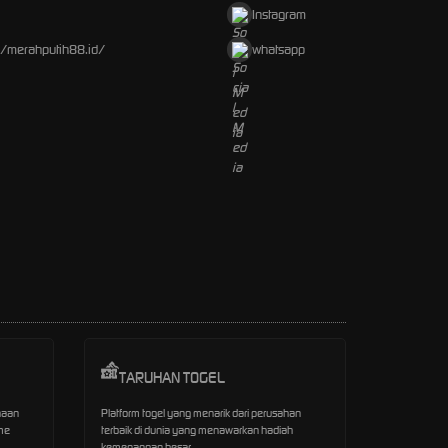
Instagram
m/merahputih88.id/
whatsapp
TARUHAN TOGEL
haan
Platform togel yang menarik dari perusahan
ame
terbaik di dunia yang menawarkan hadiah
kemenangan besar