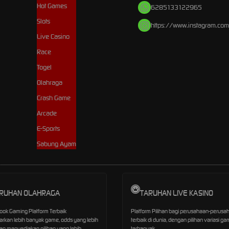
Hot Games
6285133122965
Slots
https://www.instagram.co
Live Casino
Race
Togel
Olahraga
Crash Game
Arcade
E-Sports
Sabung Ayam
RUHAN OLAHRAGA
TARUHAN LIVE KASINO
ook Gaming Platform Terbaik
Platform Pilihan bagi perusahaan-perusa
kan lebih banyak game, odds yang lebih
terbaik di dunia, dengan pilihan variasi g
 dan menyediakan pilihan yang lebih
terbanyak