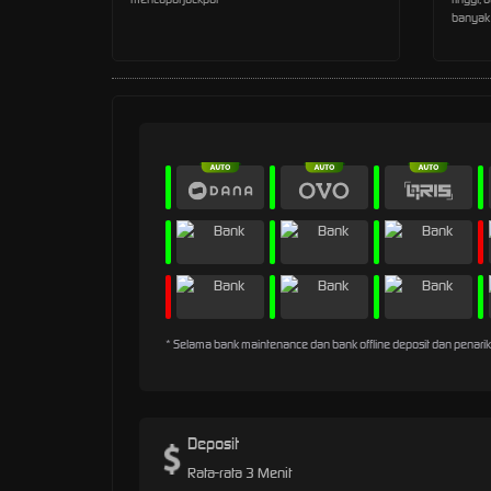
banyak 
* Selama bank maintenance dan bank offline deposit dan penarik
Deposit
Rata-rata 3 Menit