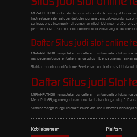
Situs judi slot online
MERAHPUTIH88 adalah situs taruhan terbesar dan terpercaya di Indonesia. 
hadir sebagai salah satu bandar bola indonesia yang didukung oleh cust
sehingga anda bisa menikmati permainan ini jauh lebih nyaman. Dan anda j
permainan Live Casino dan Poker Online terbaik. Anda hanya cukup mendaf
Daftar Situs judi slot onlin
MERAHPUTIH88 menyediakan pendaftaran member gratis untuk semua pemain y
menyediakan bonus tambahan. hanya cukup 1 ID anda bisa memainkan semu
Silahkan menghubungi Customer Service kami untuk informasi lebih lanjut
Daftar Situs judi Slo
MERAHPUTIH88 menyediakan pendaftaran member gratis untuk semua pemain y
MerahPutih88 juga menyediakan bonus tambahan. hanya cukup 1 ID anda b
Silahkan menghubungi Customer Service kami untuk informasi lebih lanjut
Kebijaksanaan
Platform