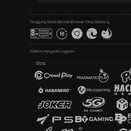
Tanggung Jawab Bermain
Browser Yang Didukung
Platform Penyedia Layanan
Slots