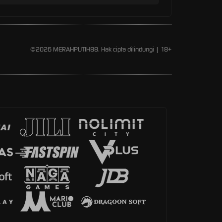
©2026 MERAHPUTIH88. Hak cipta dilindungi | 18+